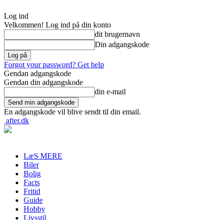
Log ind
Velkommen! Log ind på din konto
dit brugernavn
Din adgangskode
Forgot your password? Get help
Gendan adgangskode
Gendan din adgangskode
din e-mail
En adgangskode vil blive sendt til din email.
after.dk
LæS MERE
Biler
Bolig
Facts
Fritid
Guide
Hobby
Livsstil