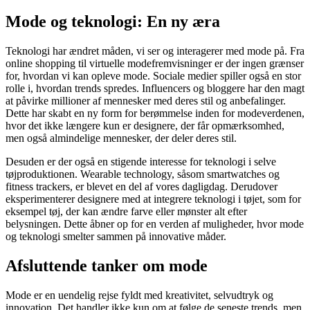
Mode og teknologi: En ny æra
Teknologi har ændret måden, vi ser og interagerer med mode på. Fra
online shopping til virtuelle modefremvisninger er der ingen grænser
for, hvordan vi kan opleve mode. Sociale medier spiller også en stor
rolle i, hvordan trends spredes. Influencers og bloggere har den magt
at påvirke millioner af mennesker med deres stil og anbefalinger.
Dette har skabt en ny form for berømmelse inden for modeverdenen,
hvor det ikke længere kun er designere, der får opmærksomhed,
men også almindelige mennesker, der deler deres stil.
Desuden er der også en stigende interesse for teknologi i selve
tøjproduktionen. Wearable technology, såsom smartwatches og
fitness trackers, er blevet en del af vores dagligdag. Derudover
eksperimenterer designere med at integrere teknologi i tøjet, som for
eksempel tøj, der kan ændre farve eller mønster alt efter
belysningen. Dette åbner op for en verden af muligheder, hvor mode
og teknologi smelter sammen på innovative måder.
Afsluttende tanker om mode
Mode er en uendelig rejse fyldt med kreativitet, selvudtryk og
innovation. Det handler ikke kun om at følge de seneste trends, men