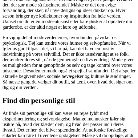
det, der gør mode så fascinerende? Måske er det den evige
forvandling, der sker, når nye designs og ideer dukker op. Hver
sæson bringer nye kollektioner og inspiration fra hele verden.
Uanset om du er en modeentusiast eller bare ønsker at opdatere din
garderobe, er der altid noget at lære og udforske.
En vigtig del af modeverdenen er, hvordan den påvirker os
psykologisk. Tøj kan ændre vores humør og selvopfattelse. Når vi
føler os godt tilpas i det, vi har på, kan det have en positiv
indvirkning på vores selvtillid. Det er ikke usædvanligt at se folk,
der ændrer deres stil, når de gennemgår en livsændring. Mode giver
os muligheden for at genopfinde os selv og tage kontrol over vores
udseende. Desuden er mode også et spejl af samfundet. Det afspejler
aktuelle begivenheder, sociale bevægelser og kulturelle ændringer.
Så næste gang du vælger dit outfit, så tænk over, hvad det siger om
dig og din verden.
Find din personlige stil
At finde sin personlige stil kan være en rejse fyldt med
eksperimentering og selvopdagelse. Mange mennesker føler sig
usikre på, hvad der klæder dem, og hvad der passer ind i deres
livsstil. Det er her, det bliver spændende! At udforske forskellige
stilarter kan føre til uventede opdagelser. Måske vil du opdage, at du