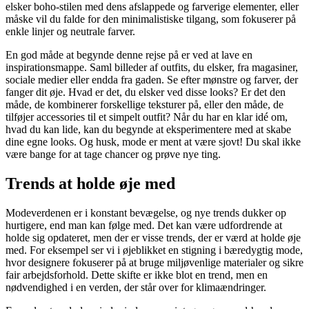
elsker boho-stilen med dens afslappede og farverige elementer, eller
måske vil du falde for den minimalistiske tilgang, som fokuserer på
enkle linjer og neutrale farver.
En god måde at begynde denne rejse på er ved at lave en
inspirationsmappe. Saml billeder af outfits, du elsker, fra magasiner,
sociale medier eller endda fra gaden. Se efter mønstre og farver, der
fanger dit øje. Hvad er det, du elsker ved disse looks? Er det den
måde, de kombinerer forskellige teksturer på, eller den måde, de
tilføjer accessories til et simpelt outfit? Når du har en klar idé om,
hvad du kan lide, kan du begynde at eksperimentere med at skabe
dine egne looks. Og husk, mode er ment at være sjovt! Du skal ikke
være bange for at tage chancer og prøve nye ting.
Trends at holde øje med
Modeverdenen er i konstant bevægelse, og nye trends dukker op
hurtigere, end man kan følge med. Det kan være udfordrende at
holde sig opdateret, men der er visse trends, der er værd at holde øje
med. For eksempel ser vi i øjeblikket en stigning i bæredygtig mode,
hvor designere fokuserer på at bruge miljøvenlige materialer og sikre
fair arbejdsforhold. Dette skifte er ikke blot en trend, men en
nødvendighed i en verden, der står over for klimaændringer.