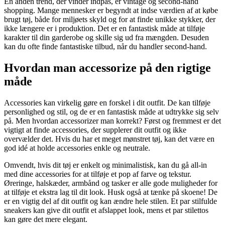
En anden trend, der vinder indpas, er vintage og second-hand
shopping. Mange mennesker er begyndt at indse værdien af at købe
brugt tøj, både for miljøets skyld og for at finde unikke stykker, der
ikke længere er i produktion. Det er en fantastisk måde at tilføje
karakter til din garderobe og skille sig ud fra mængden. Desuden
kan du ofte finde fantastiske tilbud, når du handler second-hand.
Hvordan man accessorize på den rigtige
måde
Accessories kan virkelig gøre en forskel i dit outfit. De kan tilføje
personlighed og stil, og de er en fantastisk måde at udtrykke sig selv
på. Men hvordan accessorizer man korrekt? Først og fremmest er det
vigtigt at finde accessories, der supplerer dit outfit og ikke
overvælder det. Hvis du har et meget mønstret tøj, kan det være en
god idé at holde accessories enkle og neutrale.
Omvendt, hvis dit tøj er enkelt og minimalistisk, kan du gå all-in
med dine accessories for at tilføje et pop af farve og tekstur.
Øreringe, halskæder, armbånd og tasker er alle gode muligheder for
at tilføje et ekstra lag til dit look. Husk også at tænke på skoene! De
er en vigtig del af dit outfit og kan ændre hele stilen. Et par stilfulde
sneakers kan give dit outfit et afslappet look, mens et par stilettos
kan gøre det mere elegant.