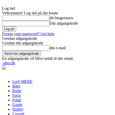
Log ind
Velkommen! Log ind på din konto
dit brugernavn
Din adgangskode
Forgot your password? Get help
Gendan adgangskode
Gendan din adgangskode
din e-mail
En adgangskode vil blive sendt til din email.
after.dk
LæS MERE
Biler
Bolig
Facts
Fritid
Guide
Hobby
Livsstil