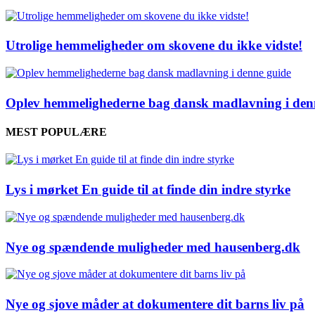
Utrolige hemmeligheder om skovene du ikke vidste!
Oplev hemmelighederne bag dansk madlavning i den
MEST POPULÆRE
Lys i mørket En guide til at finde din indre styrke
Nye og spændende muligheder med hausenberg.dk
Nye og sjove måder at dokumentere dit barns liv på