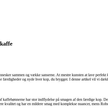
 kaffe
 mennesker sammen og vække sanserne. At mestre kunsten at lave perfekt
ne færdigheder og nyde hver kop, du brygger. I denne artikel vil vi dækk
ten af kaffebønnerne har stor indflydelse på smagen af den færdige kop. 
jere kvalitet og har en mildere smag med komplekse nuancer, mens Robu