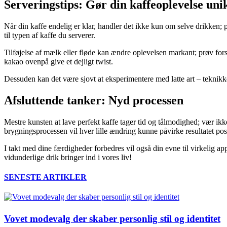
Serveringstips: Gør din kaffeoplevelse uni
Når din kaffe endelig er klar, handler det ikke kun om selve drikken; p
til typen af kaffe du serverer.
Tilføjelse af mælk eller fløde kan ændre oplevelsen markant; prøv fo
kakao ovenpå give et dejligt twist.
Dessuden kan det være sjovt at eksperimentere med latte art – teknik
Afsluttende tanker: Nyd processen
Mestre kunsten at lave perfekt kaffe tager tid og tålmodighed; vær ikk
brygningsprocessen vil hver lille ændring kunne påvirke resultatet posi
I takt med dine færdigheder forbedres vil også din evne til virkelig a
vidunderlige drik bringer ind i vores liv!
SENESTE ARTIKLER
Vovet modevalg der skaber personlig stil og identitet