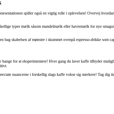
k
ræsentationen spiller også en vigtig rolle i oplevelsen! Overvej hvordan 
rskellige typer mælk såsom mandelmælk eller havremælk for nye smagsnu
ken bag skabelsen af mønstre i skummet ovenpå espresso-drikke som cap
e bange for at eksperimentere! Hver gang du laver kaffe tilbyder mulighe
tivt.
ppreciate nuancerne i forskellig slags kaffe vokse sig stærkere! Tag dig 