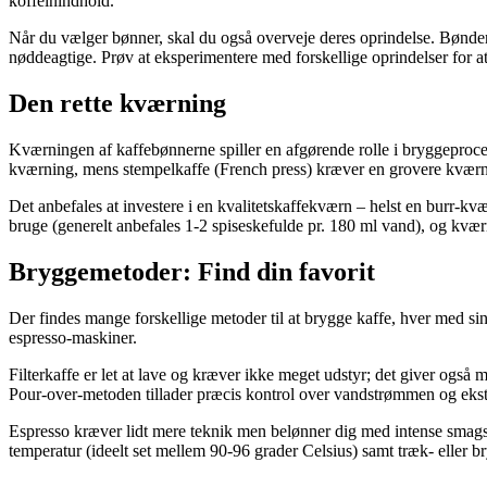
koffeinindhold.
Når du vælger bønner, skal du også overveje deres oprindelse. Bønder 
nøddeagtige. Prøv at eksperimentere med forskellige oprindelser for at f
Den rette kværning
Kværningen af kaffebønnerne spiller en afgørende rolle i bryggeproces
kværning, mens stempelkaffe (French press) kræver en grovere kværning.
Det anbefales at investere i en kvalitetskaffekværn – helst en burr-
bruge (generelt anbefales 1-2 spiseskefulde pr. 180 ml vand), og kvæ
Bryggemetoder: Find din favorit
Der findes mange forskellige metoder til at brygge kaffe, hver med si
espresso-maskiner.
Filterkaffe er let at lave og kræver ikke meget udstyr; det giver ogs
Pour-over-metoden tillader præcis kontrol over vandstrømmen og ekstra
Espresso kræver lidt mere teknik men belønner dig med intense smagsop
temperatur (ideelt set mellem 90-96 grader Celsius) samt træk- eller bry