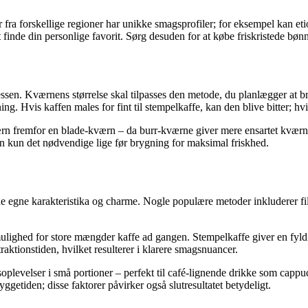
fra forskellige regioner har unikke smagsprofiler; for eksempel kan et
inde din personlige favorit. Sørg desuden for at købe friskristede bønner 
sen. Kværnens størrelse skal tilpasses den metode, du planlægger at br
 Hvis kaffen males for fint til stempelkaffe, kan den blive bitter; hvis
kværn fremfor en blade-kværn – da burr-kværne giver mere ensartet kværn
rn kun det nødvendige lige før brygning for maksimal friskhed.
ne egne karakteristika og charme. Nogle populære metoder inkluderer fil
å mulighed for store mængder kaffe ad gangen. Stempelkaffe giver en fy
ktionstiden, hvilket resulterer i klarere smagsnuancer.
levelser i små portioner – perfekt til café-lignende drikke som cappuc
ggetiden; disse faktorer påvirker også slutresultatet betydeligt.