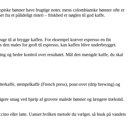
iopiske bønner have frugtige noter, mens colombianske bønner ofte er
fra et pålideligt risteri – friskhed er nøglen til god kaffe.
uge til at brygge kaffen. For eksempel kræver espresso en fin
 den males for groft til espresso, kan kaffen blive underbrygget.
ing og bedre kontrol over resultatet. Mål den mængde kaffe, du skal
terkaffe, stempelkaffe (French press), pour-over (drip brewing) og
ldigere smag ved hjælp af grovere malede bønner og længere trækstid.
cino eller latte. Uanset hvilken metode du vælger, så husk på vandets