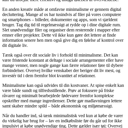
En anden kreativ måde at omfavne minimalisme er gennem digital
decluttering. Mange af os har tusindvis af filer på vores computere
og smartphones – billeder, dokumenter og apps, som vi sjældent
bruger. Tag dig tid til regelmæssigt at rydde op i dine digitale rum.
Slet unødvendige filer og organiser dem resterende i mapper efter
emner eller projekter. Dette vil ikke kun gøre det lettere at finde
information senere hen men også give dig en følelse af kontrol over
dit digitale liv.
Tænk også over dit sociale liv i forhold til minimalisme. Det kan
være fristende konstant at deltage i sociale arrangementer eller have
mange venner, men nogle gange kan færre relationer føre til dybere
forbindelser. Overvej hvilke venskaber der beriger dit liv mest, og
investér tid i dem fremfor blot kvantitet af relationer.
Minimalisme kan også udvides til din kostvaner. At spise enkelt kan
være både sundt og tilfredsstillende. Prøv at fokusere på friske
råvarer og minimalt bearbejdede fødevarer fremfor komplekse
opskrifter med mange ingredienser. Dette gør madlavningen lettere
samt skaber mindre spild – både økonomisk og miljømæssigt.
Når du handler ind, så tænk minimalistisk ved kun at købe de varer
du virkelig har brug for – lav en indkøbsliste før du går ud for ikke
impulsivt at købe unødvendige ting. Dette gælder især tøj: Overvej