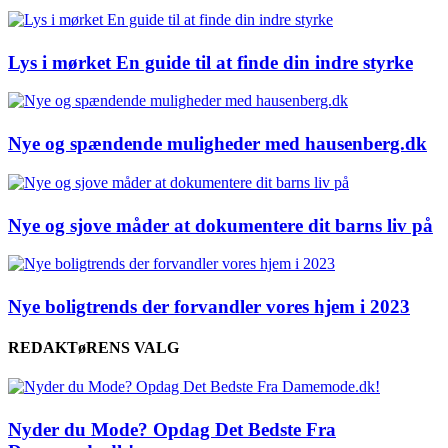
Lys i mørket En guide til at finde din indre styrke
Nye og spændende muligheder med hausenberg.dk
Nye og sjove måder at dokumentere dit barns liv på
Nye boligtrends der forvandler vores hjem i 2023
REDAKTøRENS VALG
Nyder du Mode? Opdag Det Bedste Fra