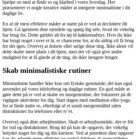
hjælpe os med at finde ro og klarhed i vores hverdag. Her
præsenterer vi nogle kreative måder at integrere minimalisme i dit
daglige liv.
En af de mest effektive måder at starte på er ved at decluttere dit
hjem. Gå igennem dine ejendele og spørg dig selv, hvad du virkelig
har brug for. Dette gælder alt fra tøj til køkkenudstyr. Hvis du ikke
har brugt noget i over et år, er chancerne for, at du aldrig vil få brug
for det igen. Overvej at donere eller sælge disse ting. Ikke alene vil
dette skabe mere plads i dit hjem, men det vil også give andre
mulighed for at få glæde af de ting, du ikke længere bruger.
Skab minimalistiske rutiner
Minimalisme handler ikke kun om fysiske genstande; det kan også
anvendes på vores tidsforbrug og daglige rutiner. En god måde at
gøre dette på er ved at skabe en morgenrutine, der fokuserer på de
vigtigste aktiviteter for dig. Start dagen med meditation eller yoga
for at finde indre ro, efterfulgt af et sundt morgenmåltid uden
distraktioner fra telefonen eller tv’et.
Overvej også dine arbejdsrutiner. Skab et arbejdsområde, der er frit
for rod og distraktioner. Brug tid på kun de opgaver, der virkelig
betyder noget for dig og din karriere. Ved at prioritere dine opgaver
kan du arbejde mere effektivt og undgå følelsen af overvældelse.