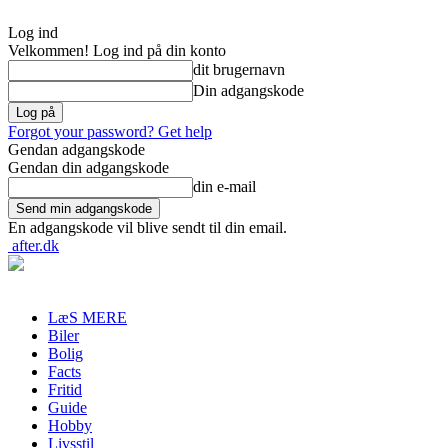
Log ind
Velkommen! Log ind på din konto
dit brugernavn
Din adgangskode
Forgot your password? Get help
Gendan adgangskode
Gendan din adgangskode
din e-mail
En adgangskode vil blive sendt til din email.
after.dk
LæS MERE
Biler
Bolig
Facts
Fritid
Guide
Hobby
Livsstil