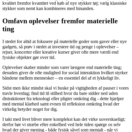
kvalitet fremfor kvantitet ved køb af nye stykker tøj; vælg klassiske
stykker som nemt kan kombineres med hinanden.
Omfavn oplevelser fremfor materielle
ting
I stedet for altid at fokusere på materielle goder som gaver eller nye
gadgets, så prøv i stedet at investere tid og penge i oplevelser –
rejser, koncerter eller kreative kurser giver ofte mere værdi end
fysiske objekter gør over tid.
Oplevelser skaber minder som varer længere end materielle ting;
desuden giver de ofte mulighed for social interaktion hvilket styrker
båndene mellem mennesker – en essentiel del af et lykkeligt liv.
Sidst men ikke mindst skal vi huske på vigtigheden af pauser i vores
travle hverdag; find tid til stilhed hvor du bare sidder ned uden
distraktioner fra teknologi eller pligter omkring dig - dette hjælper
med mental klarhed samt evnen til refleksion omkring hvad der
virkelig betyder noget for dig.
I takt med livet bliver mere komplekst kan det virke uoverskueligt;
derfor bør vi stræbe efter enkelhed ved hele tiden spørge os selv
hvad der giver mening - både fysisk såvel som mentalt - når vi