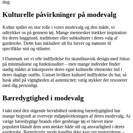
ting.
Kulturelle påvirkninger på modevalg
Kultur spiller en stor rolle i vores modevalg og den måde, vi
udtrykker os på gennem tøj. Mange mennesker trækker inspiration
fra deres baggrund, traditioner eller subkulturer i deres valg af
garderobe. Dette kan inkludere alt fra farver og mønstre til
specifikke snit og stilarter.
I Danmark ser vi ofte indflydelse fra skandinavisk design med fokus
på minimalisme og funktionalitet – men mange individer finder
stadig måder at inkorporere deres egne kulturelle elementer ind i
deres daglige outfits. Uanset hvilken kulturel indflydelse du har, så
husk altid på vigtigheden af autenticitet; vælg stykker der resonerer
med dig personligt.
Bæredygtighed i modevalg
I takt med den stigende bevidsthed omkring bæredygtighed har
mange begyndt at overveje miljøpåvirkningen af deres modevalg. At
vælge bæredygtige brands eller genbruge tøj er blevet mere
populært blandt dem som ønsker både stil og ansvarlighed i deres
garderobe. Bæredygtig mode handler ikke kun om materialerne –