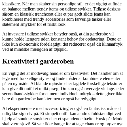
klassikere. Når man skaber sin personlige stil, er det vigtigt at finde
en balance mellem trendy items og tidløse stykker. Tidløse designs
såsom en klassisk trenchcoat eller et par godt slidte jeans kan
kombineres med trendy accessories som farverige tasker eller
statement-smykker for et friskt look.
At investere i tidløse stykker betyder også, at din garderobe vil
kunne holde længere uden konstant behov for opdatering. Dette er
ikke kun økonomisk fordelagtigt; det reducerer også dit klimaaftryk
ved at mindske mængden af tøjspild.
Kreativitet i garderoben
En vigtig del af modevalg handler om kreativitet. Det handler om at
lege med forskellige styles og finde måder at kombinere elementer
på en ny måde. At blande mønstre eller lagdele forskellige teksturer
kan give dit outfit et unikt præg. Du kan også overveje vintage- eller
secondhand-stykker for et mere individuelt udtryk – dette giver ikke
bare din garderobe karakter men er også bæredygtigt.
At eksperimentere med accessorizing er også en fantastisk måde at
udtrykke sig selv på. Et simpelt outfit kan ændres fuldstændigt ved
hjælp af smukke smykker eller et spændende bælte. Husk på: Mode
skal være sjovt! Så vær ikke bange for at tage chancer og prøve nye