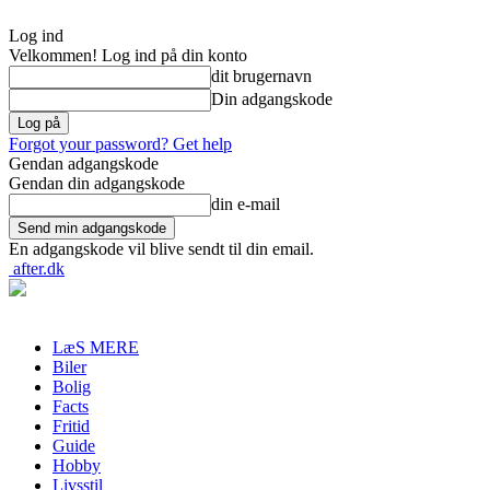
Log ind
Velkommen! Log ind på din konto
dit brugernavn
Din adgangskode
Forgot your password? Get help
Gendan adgangskode
Gendan din adgangskode
din e-mail
En adgangskode vil blive sendt til din email.
after.dk
LæS MERE
Biler
Bolig
Facts
Fritid
Guide
Hobby
Livsstil