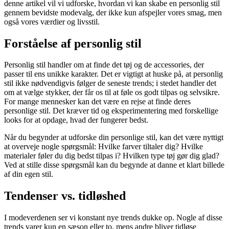
denne artikel vil vi udforske, hvordan vi kan skabe en personlig stil
gennem bevidste modevalg, der ikke kun afspejler vores smag, men
også vores værdier og livsstil.
Forståelse af personlig stil
Personlig stil handler om at finde det tøj og de accessories, der
passer til ens unikke karakter. Det er vigtigt at huske på, at personlig
stil ikke nødvendigvis følger de seneste trends; i stedet handler det
om at vælge stykker, der får os til at føle os godt tilpas og selvsikre.
For mange mennesker kan det være en rejse at finde deres
personlige stil. Det kræver tid og eksperimentering med forskellige
looks for at opdage, hvad der fungerer bedst.
Når du begynder at udforske din personlige stil, kan det være nyttigt
at overveje nogle spørgsmål: Hvilke farver tiltaler dig? Hvilke
materialer føler du dig bedst tilpas i? Hvilken type tøj gør dig glad?
Ved at stille disse spørgsmål kan du begynde at danne et klart billede
af din egen stil.
Tendenser vs. tidløshed
I modeverdenen ser vi konstant nye trends dukke op. Nogle af disse
trends varer kun en sæson eller to, mens andre bliver tidløse