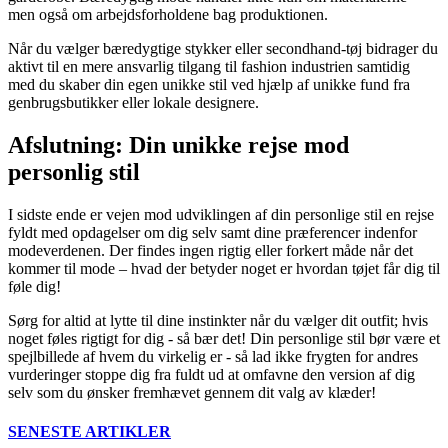
men også om arbejdsforholdene bag produktionen.
Når du vælger bæredygtige stykker eller secondhand-tøj bidrager du
aktivt til en mere ansvarlig tilgang til fashion industrien samtidig
med du skaber din egen unikke stil ved hjælp af unikke fund fra
genbrugsbutikker eller lokale designere.
Afslutning: Din unikke rejse mod
personlig stil
I sidste ende er vejen mod udviklingen af din personlige stil en rejse
fyldt med opdagelser om dig selv samt dine præferencer indenfor
modeverdenen. Der findes ingen rigtig eller forkert måde når det
kommer til mode – hvad der betyder noget er hvordan tøjet får dig til
føle dig!
Sørg for altid at lytte til dine instinkter når du vælger dit outfit; hvis
noget føles rigtigt for dig - så bær det! Din personlige stil bør være et
spejlbillede af hvem du virkelig er - så lad ikke frygten for andres
vurderinger stoppe dig fra fuldt ud at omfavne den version af dig
selv som du ønsker fremhævet gennem dit valg av klæder!
SENESTE ARTIKLER