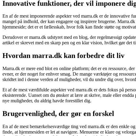
Innovative funktioner, der vil imponere di
En af de mest imponerende aspekter ved marra.dk er de innovative funkt
mangel på indhold, der kan engagere og inspirere brugerne. Marra.dk ti
hjemmeside; det er et fællesskab, hvor folk kan finde støtte og motivat
Derudover er marra.dk udstyret med en blog, der regelmæssigt opdateres
artikel er skrevet med en skarp pen og en klar vision, hvilket gør det ti
Hvordan marra.dk kan forbedre dit liv
Marra.dk er mere end blot en online platform; det er en ressource, der 
evner, er der noget for enhver smag. De mange værktøjer og ressourcer
skridtet ind i denne verden af muligheder, vil du undre dig over, hvor
Et af de mest værdifulde aspekter ved marra.dk er dets fokus på per
eksisterende. Uanset om du ønsker at lære at skrive, male eller endda 
nye muligheder, du aldrig havde forestillet dig.
Brugervenlighed, der gør en forskel
En af de mest bemærkelsesværdige ting ved marra.dk er den enkle og int
finde, at hjemmesiden er let at navigere. Menuerne er klare og velorgan