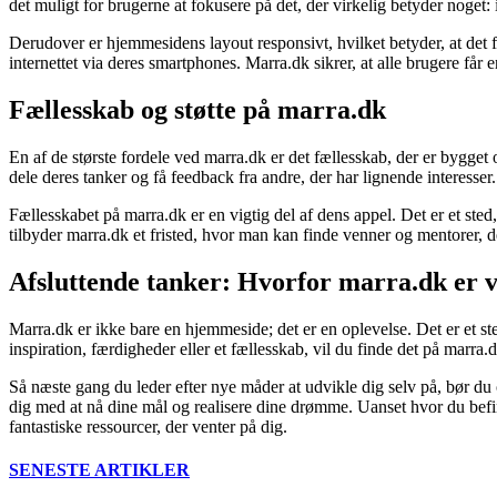
det muligt for brugerne at fokusere på det, der virkelig betyder noget: 
Derudover er hjemmesidens layout responsivt, hvilket betyder, at det 
internettet via deres smartphones. Marra.dk sikrer, at alle brugere får 
Fællesskab og støtte på marra.dk
En af de største fordele ved marra.dk er det fællesskab, der er bygget 
dele deres tanker og få feedback fra andre, der har lignende interesser
Fællesskabet på marra.dk er en vigtig del af dens appel. Det er et sted,
tilbyder marra.dk et fristed, hvor man kan finde venner og mentorer,
Afsluttende tanker: Hvorfor marra.dk er 
Marra.dk er ikke bare en hjemmeside; det er en oplevelse. Det er et st
inspiration, færdigheder eller et fællesskab, vil du finde det på marra.
Så næste gang du leder efter nye måder at udvikle dig selv på, bør du 
dig med at nå dine mål og realisere dine drømme. Uanset hvor du befind
fantastiske ressourcer, der venter på dig.
SENESTE ARTIKLER