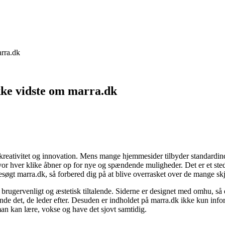
arra.dk
kke vidste om marra.dk
 kreativitet og innovation. Mens mange hjemmesider tilbyder standardindh
r hver klike åbner op for nye og spændende muligheder. Det er et sted, 
øgt marra.dk, så forbered dig på at blive overrasket over de mange skjul
 brugervenligt og æstetisk tiltalende. Siderne er designet med omhu, så 
nde det, de leder efter. Desuden er indholdet på marra.dk ikke kun infor
 man kan lære, vokse og have det sjovt samtidig.