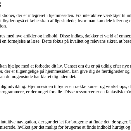
g
ioner, der er integreret i hjemmesiden. Fra interaktive værktøjer til i
lbyder også et fællesskab af ligesindede, hvor man kan dele idéer og erf
ion.
 med nye artikler og indhold. Disse indlæg dækker et væld af emner, fra
l en fornøjelse at læse. Dette fokus på kvalitet og relevans sikrer, at bes
kan hjælpe med at forbedre dit liv. Uanset om du er på udkig efter nye m
, der er tilgængelige på hjemmesiden, kan give dig de færdigheder og de
dan du nogensinde har klaret dig uden det.
sonlig udvikling. Hjemmesiden tilbyder en række kurser og workshops, 
programmere, er der noget for alle. Disse ressourcer er en fantastisk må
uitive navigation, der gør det let for brugerne at finde det, de søger. 
iserede, hvilket gør det muligt for brugerne at finde indhold hurtigt og e