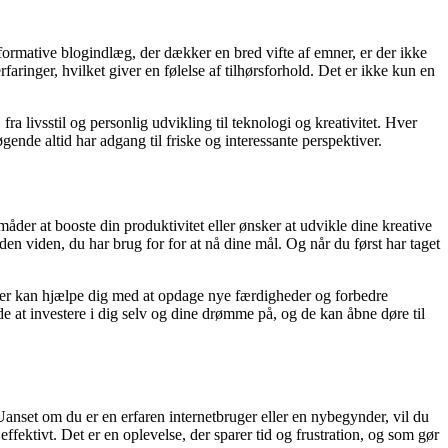
nformative blogindlæg, der dækker en bred vifte af emner, er der ikke
aringer, hvilket giver en følelse af tilhørsforhold. Det er ikke kun en
 livsstil og personlig udvikling til teknologi og kreativitet. Hver
øgende altid har adgang til friske og interessante perspektiver.
åder at booste din produktivitet eller ønsker at udvikle dine kreative
n viden, du har brug for for at nå dine mål. Og når du først har taget
der kan hjælpe dig med at opdage nye færdigheder og forbedre
de at investere i dig selv og dine drømme på, og de kan åbne døre til
Uanset om du er en erfaren internetbruger eller en nybegynder, vil du
ffektivt. Det er en oplevelse, der sparer tid og frustration, og som gør