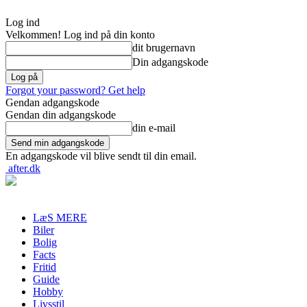
Log ind
Velkommen! Log ind på din konto
dit brugernavn
Din adgangskode
Forgot your password? Get help
Gendan adgangskode
Gendan din adgangskode
din e-mail
En adgangskode vil blive sendt til din email.
after.dk
LæS MERE
Biler
Bolig
Facts
Fritid
Guide
Hobby
Livsstil