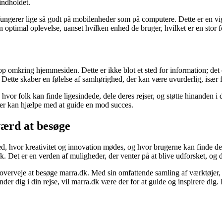
indholdet.
fungerer lige så godt på mobilenheder som på computere. Dette er en vi
en optimal oplevelse, uanset hvilken enhed de bruger, hvilket er en stor f
op omkring hjemmesiden. Dette er ikke blot et sted for information; det er
. Dette skaber en følelse af samhørighed, der kan være uvurderlig, især f
 hvor folk kan finde ligesindede, dele deres rejser, og støtte hinanden i
 der kan hjælpe med at guide en mod succes.
værd at besøge
ed, hvor kreativitet og innovation mødes, og hvor brugerne kan finde de
dk. Det er en verden af muligheder, der venter på at blive udforsket, og 
overveje at besøge marra.dk. Med sin omfattende samling af værktøjer, re
er dig i din rejse, vil marra.dk være der for at guide og inspirere dig.