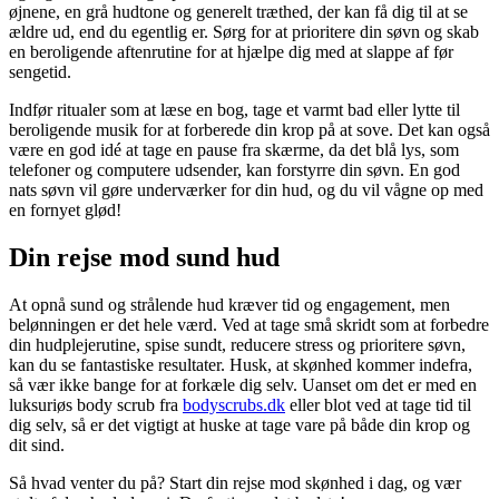
øjnene, en grå hudtone og generelt træthed, der kan få dig til at se
ældre ud, end du egentlig er. Sørg for at prioritere din søvn og skab
en beroligende aftenrutine for at hjælpe dig med at slappe af før
sengetid.
Indfør ritualer som at læse en bog, tage et varmt bad eller lytte til
beroligende musik for at forberede din krop på at sove. Det kan også
være en god idé at tage en pause fra skærme, da det blå lys, som
telefoner og computere udsender, kan forstyrre din søvn. En god
nats søvn vil gøre underværker for din hud, og du vil vågne op med
en fornyet glød!
Din rejse mod sund hud
At opnå sund og strålende hud kræver tid og engagement, men
belønningen er det hele værd. Ved at tage små skridt som at forbedre
din hudplejerutine, spise sundt, reducere stress og prioritere søvn,
kan du se fantastiske resultater. Husk, at skønhed kommer indefra,
så vær ikke bange for at forkæle dig selv. Uanset om det er med en
luksuriøs body scrub fra
bodyscrubs.dk
eller blot ved at tage tid til
dig selv, så er det vigtigt at huske at tage vare på både din krop og
dit sind.
Så hvad venter du på? Start din rejse mod skønhed i dag, og vær