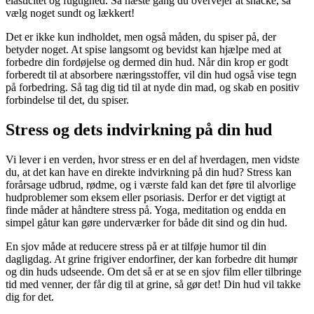
elasticitet og fugtighed. Så næste gang du overvejer at snacke, så
vælg noget sundt og lækkert!
Det er ikke kun indholdet, men også måden, du spiser på, der
betyder noget. At spise langsomt og bevidst kan hjælpe med at
forbedre din fordøjelse og dermed din hud. Når din krop er godt
forberedt til at absorbere næringsstoffer, vil din hud også vise tegn
på forbedring. Så tag dig tid til at nyde din mad, og skab en positiv
forbindelse til det, du spiser.
Stress og dets indvirkning på din hud
Vi lever i en verden, hvor stress er en del af hverdagen, men vidste
du, at det kan have en direkte indvirkning på din hud? Stress kan
forårsage udbrud, rødme, og i værste fald kan det føre til alvorlige
hudproblemer som eksem eller psoriasis. Derfor er det vigtigt at
finde måder at håndtere stress på. Yoga, meditation og endda en
simpel gåtur kan gøre underværker for både dit sind og din hud.
En sjov måde at reducere stress på er at tilføje humor til din
dagligdag. At grine frigiver endorfiner, der kan forbedre dit humør
og din huds udseende. Om det så er at se en sjov film eller tilbringe
tid med venner, der får dig til at grine, så gør det! Din hud vil takke
dig for det.