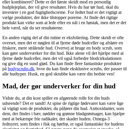
eller kombineret? Dette er det første skridt mod en personlig
hudplejeplan, der vil give resultater. Hvis du har tør hud, skal du
investere i en god fugtighedscreme. For fedtet hud er det vigtigt at
vælge produkter, der ikke tilstopper porerne. At finde det rigtige
produkt kan virke som at lede efter en nål i en høstak, men det er det
hele værd, når du ser resultaterne.
En anden vigtig del af din rutine er eksfoliering. Dette skridt er ofte
overset, men det er nøglen til at fjerne døde hudceller og afsløre en
friskere, mere strålende hud. Overvej at bruge en body scrub, som
kan gøre underværker for din hud. Ikke alene vil det hjælpe med at
fjerne døde hudceller, men det vil også forbedre blodcirkulationen
og give dig en sund glød. Du kan finde flere fantastiske produkter
på
bodyscrubs.dk
, hvor du kan finde eksklusive scrubs, der passer til
alle hudtyper. Husk, en god skrubbe kan være din bedste ven!
Mad, der gør underverker for din hud
Vidste du, at din kost spiller en afgørende rolle for din huds
udseende? Det er sandt! At spise de rigtige fødevarer kan være lige
så vigtigt som de produkter, du påfører din hud. Antioxidanter, som
dem, der findes i bær, nødder og grønne bladgrøntsager, kan hjælpe
med at bekæmpe frie radikaler, der skader huden. Omega-3
fedtsyrer, som findes i fisk og hørfrø, er også fantastiske for hudens