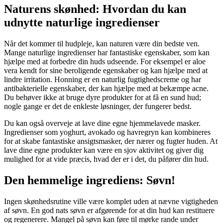
Naturens skønhed: Hvordan du kan
udnytte naturlige ingredienser
Når det kommer til hudpleje, kan naturen være din bedste ven.
Mange naturlige ingredienser har fantastiske egenskaber, som kan
hjælpe med at forbedre din huds udseende. For eksempel er aloe
vera kendt for sine beroligende egenskaber og kan hjælpe med at
lindre irritation. Honning er en naturlig fugtighedscreme og har
antibakterielle egenskaber, der kan hjælpe med at bekæmpe acne.
Du behøver ikke at bruge dyre produkter for at få en sund hud;
nogle gange er det de enkleste løsninger, der fungerer bedst.
Du kan også overveje at lave dine egne hjemmelavede masker.
Ingredienser som yoghurt, avokado og havregryn kan kombineres
for at skabe fantastiske ansigtsmasker, der nærer og fugter huden. At
lave dine egne produkter kan være en sjov aktivitet og giver dig
mulighed for at vide præcis, hvad der er i det, du påfører din hud.
Den hemmelige ingrediens: Søvn!
Ingen skønhedsrutine ville være komplet uden at nævne vigtigheden
af søvn. En god nats søvn er afgørende for at din hud kan restituere
og regenerere. Mangel på søvn kan føre til mørke rande under