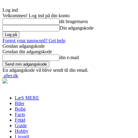
Log ind
Velkommen! Log ind på din konto
dit brugernavn
Din adgangskode
Forgot your password? Get help
Gendan adgangskode
Gendan din adgangskode
din e-mail
En adgangskode vil blive sendt til din email.
after.dk
LæS MERE
Biler
Bolig
Facts
Fritid
Guide
Hobby
Livsstil